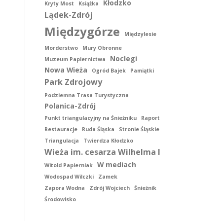
Kłodzko
Kryty Most
Książka
Lądek-Zdrój
Międzygórze
Międzylesie
Morderstwo
Mury Obronne
Noclegi
Muzeum Papiernictwa
Nowa Wieża
Ogród Bajek
Pamiątki
Park Zdrojowy
Podziemna Trasa Turystyczna
Polanica-Zdrój
Punkt triangulacyjny na Śnieżniku
Raport
Restauracje
Ruda Śląska
Stronie Śląskie
Triangulacja
Twierdza Kłodzko
Wieża im. cesarza Wilhelma I
W mediach
Witold Papierniak
Wodospad Wilczki
Zamek
Zapora Wodna
Zdrój Wojciech
Śnieżnik
Środowisko