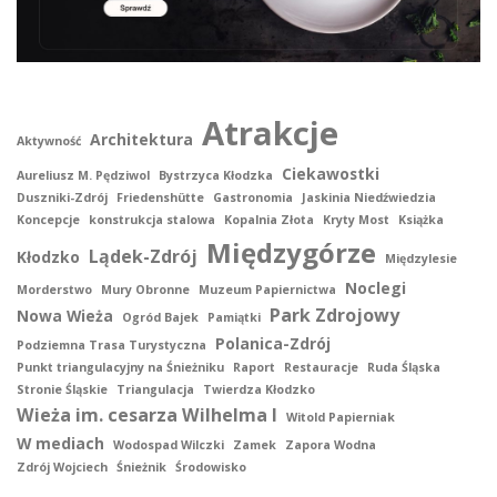
Atrakcje
Architektura
Aktywność
Ciekawostki
Aureliusz M. Pędziwol
Bystrzyca Kłodzka
Duszniki-Zdrój
Friedenshütte
Gastronomia
Jaskinia Niedźwiedzia
Koncepcje
konstrukcja stalowa
Kopalnia Złota
Kryty Most
Książka
Międzygórze
Lądek-Zdrój
Kłodzko
Międzylesie
Noclegi
Morderstwo
Mury Obronne
Muzeum Papiernictwa
Park Zdrojowy
Nowa Wieża
Ogród Bajek
Pamiątki
Polanica-Zdrój
Podziemna Trasa Turystyczna
Punkt triangulacyjny na Śnieżniku
Raport
Restauracje
Ruda Śląska
Stronie Śląskie
Triangulacja
Twierdza Kłodzko
Wieża im. cesarza Wilhelma I
Witold Papierniak
W mediach
Wodospad Wilczki
Zamek
Zapora Wodna
Zdrój Wojciech
Śnieżnik
Środowisko