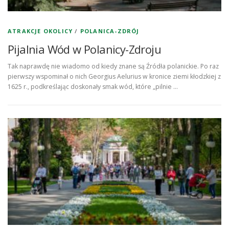
ATRAKCJE OKOLICY
/
POLANICA-ZDRÓJ
Pijalnia Wód w Polanicy-Zdroju
Tak naprawdę nie wiadomo od kiedy znane są Źródła polanickie. Po raz
pierwszy wspominał o nich Georgius Aelurius w kronice ziemi kłodzkiej z
1625 r., podkreślając doskonały smak wód, które „pilnie …