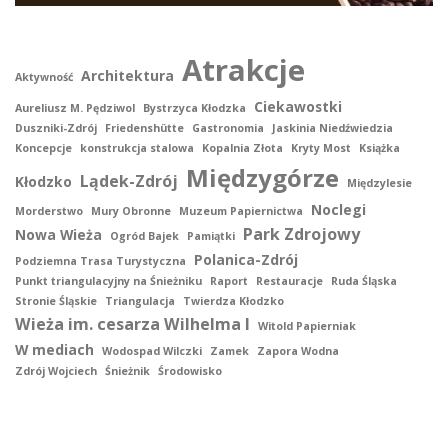
Atrakcje
Architektura
Aktywność
Ciekawostki
Aureliusz M. Pędziwol
Bystrzyca Kłodzka
Duszniki-Zdrój
Friedenshütte
Gastronomia
Jaskinia Niedźwiedzia
Koncepcje
konstrukcja stalowa
Kopalnia Złota
Kryty Most
Książka
Międzygórze
Lądek-Zdrój
Kłodzko
Międzylesie
Noclegi
Morderstwo
Mury Obronne
Muzeum Papiernictwa
Park Zdrojowy
Nowa Wieża
Ogród Bajek
Pamiątki
Polanica-Zdrój
Podziemna Trasa Turystyczna
Punkt triangulacyjny na Śnieżniku
Raport
Restauracje
Ruda Śląska
Stronie Śląskie
Triangulacja
Twierdza Kłodzko
Wieża im. cesarza Wilhelma I
Witold Papierniak
W mediach
Wodospad Wilczki
Zamek
Zapora Wodna
Zdrój Wojciech
Śnieżnik
Środowisko