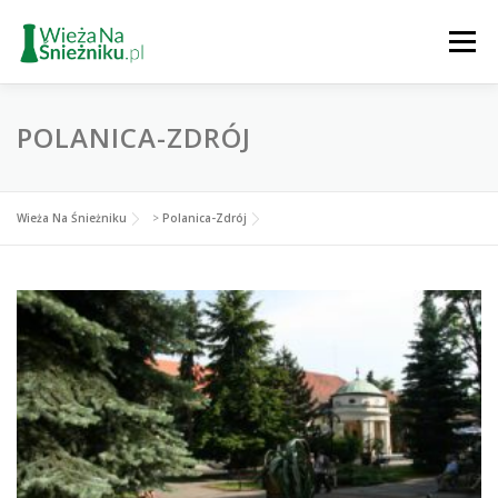
Przejdź
do
Menu
treści
PARKING
INFO
GALERIA
POGODA
POLANICA-ZDRÓJ
TURYSTYKA
Wieża Na Śnieżniku
>
Polanica-Zdrój