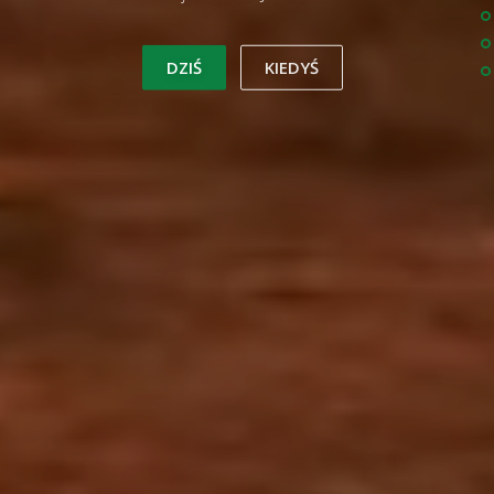
DZIŚ
KIEDYŚ