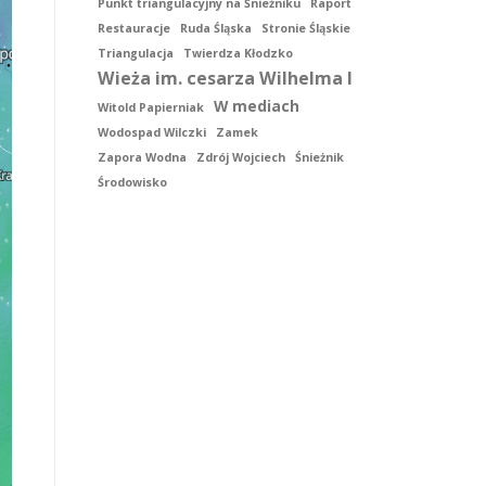
Punkt triangulacyjny na Śnieżniku
Raport
Restauracje
Ruda Śląska
Stronie Śląskie
Triangulacja
Twierdza Kłodzko
Wieża im. cesarza Wilhelma I
W mediach
Witold Papierniak
Wodospad Wilczki
Zamek
Zapora Wodna
Zdrój Wojciech
Śnieżnik
Środowisko