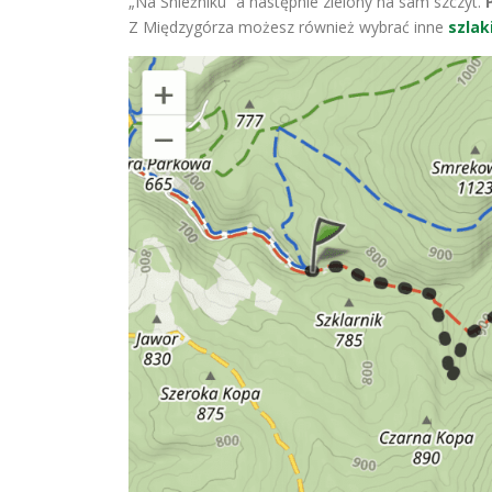
„Na Śnieżniku” a następnie zielony na sam szczyt.
Z Międzygórza możesz również wybrać inne
szlak