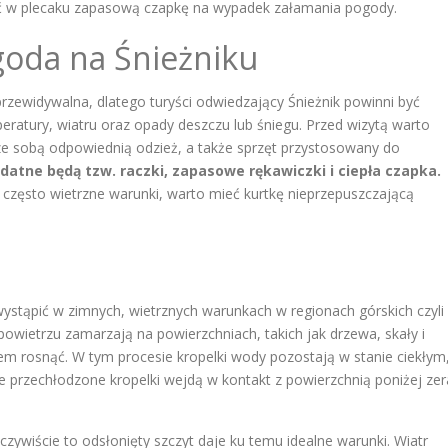
eć w plecaku zapasową czapkę na wypadek załamania pogody.
oda na Śnieżniku
przewidywalna, dlatego turyści odwiedzający Śnieżnik powinni być
atury, wiatru oraz opady deszczu lub śniegu. Przed wizytą warto
ze sobą odpowiednią odzież, a także sprzęt przystosowany do
atne będą tzw. raczki, zapasowe rękawiczki i ciepła czapka.
 często wietrzne warunki, warto mieć kurtkę nieprzepuszczającą
ystąpić w zimnych, wietrznych warunkach w regionach górskich czyli
powietrzu zamarzają na powierzchniach, takich jak drzewa, skały i
em rosnąć. W tym procesie kropelki wody pozostają w stanie ciekłym
e przechłodzone kropelki wejdą w kontakt z powierzchnią poniżej zer
zywiście to odsłonięty szczyt daje ku temu idealne warunki. Wiatr