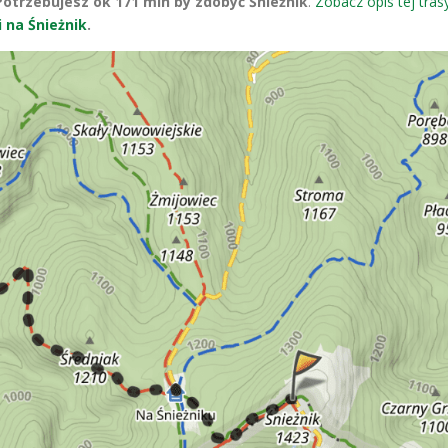
Potrzebujesz ok 171 min by zdobyć Śnieżnik
.
Zobacz opis tej trasy
i na Śnieżnik
.