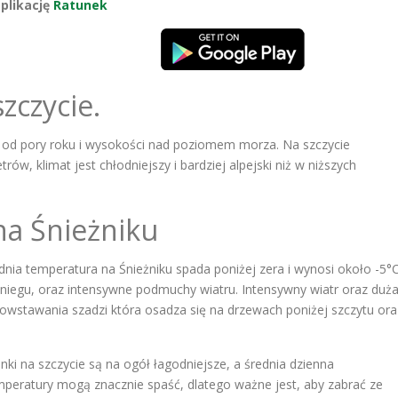
plikację
Ratunek
zczycie.
 od pory roku i wysokości nad poziomem morza. Na szczycie
ów, klimat jest chłodniejszy i bardziej alpejski niż w niższych
na Śnieżniku
nia temperatura na Śnieżniku spada poniżej zera i wynosi około -5°C
niegu, oraz intensywne podmuchy wiatru. Intensywny wiatr oraz duż
powstawania szadzi która osadza się na drzewach poniżej szczytu ora
nki na szczycie są na ogół łagodniejsze, a średnia dzienna
peratury mogą znacznie spaść, dlatego ważne jest, aby zabrać ze