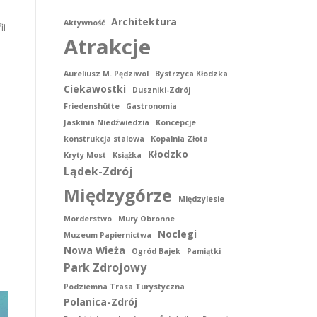
Architektura
Aktywność
ii
Atrakcje
Aureliusz M. Pędziwol
Bystrzyca Kłodzka
Ciekawostki
Duszniki-Zdrój
Friedenshütte
Gastronomia
Jaskinia Niedźwiedzia
Koncepcje
konstrukcja stalowa
Kopalnia Złota
Kłodzko
Kryty Most
Książka
Lądek-Zdrój
Międzygórze
Międzylesie
Morderstwo
Mury Obronne
Noclegi
Muzeum Papiernictwa
Nowa Wieża
Ogród Bajek
Pamiątki
Park Zdrojowy
Podziemna Trasa Turystyczna
Polanica-Zdrój