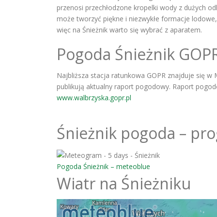
przenosi przechłodzone kropelki wody z dużych odl
może tworzyć piękne i niezwykłe formacje lodowe, p
więc na Śnieżnik warto się wybrać z aparatem.
Pogoda Śnieżnik GOP
Najbliższa stacja ratunkowa GOPR znajduje się w M
publikują aktualny raport pogodowy. Raport pogo
www.walbrzyska.gopr.pl
Śnieżnik pogoda – pr
Pogoda Śnieżnik – meteoblue
Wiatr na Śnieżniku