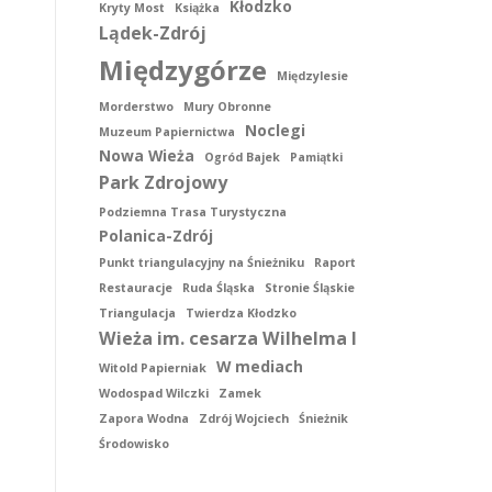
Kłodzko
Kryty Most
Książka
Lądek-Zdrój
Międzygórze
Międzylesie
Morderstwo
Mury Obronne
Noclegi
Muzeum Papiernictwa
Nowa Wieża
Ogród Bajek
Pamiątki
Park Zdrojowy
Podziemna Trasa Turystyczna
Polanica-Zdrój
Punkt triangulacyjny na Śnieżniku
Raport
Restauracje
Ruda Śląska
Stronie Śląskie
Triangulacja
Twierdza Kłodzko
Wieża im. cesarza Wilhelma I
W mediach
Witold Papierniak
Wodospad Wilczki
Zamek
Zapora Wodna
Zdrój Wojciech
Śnieżnik
Środowisko