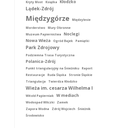
Kłodzko
Kryty Most
Książka
Lądek-Zdrój
Międzygórze
Międzylesie
Morderstwo
Mury Obronne
Noclegi
Muzeum Papiernictwa
Nowa Wieża
Ogród Bajek
Pamiątki
Park Zdrojowy
Podziemna Trasa Turystyczna
Polanica-Zdrój
Punkt triangulacyjny na Śnieżniku
Raport
Restauracje
Ruda Śląska
Stronie Śląskie
Triangulacja
Twierdza Kłodzko
Wieża im. cesarza Wilhelma I
W mediach
Witold Papierniak
Wodospad Wilczki
Zamek
Zapora Wodna
Zdrój Wojciech
Śnieżnik
Środowisko