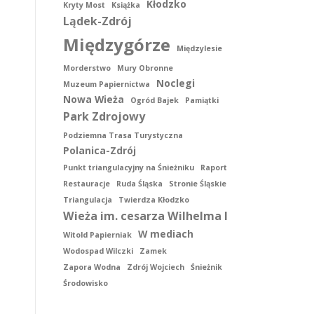
Kłodzko
Kryty Most
Książka
Lądek-Zdrój
Międzygórze
Międzylesie
Morderstwo
Mury Obronne
Noclegi
Muzeum Papiernictwa
Nowa Wieża
Ogród Bajek
Pamiątki
Park Zdrojowy
Podziemna Trasa Turystyczna
Polanica-Zdrój
Punkt triangulacyjny na Śnieżniku
Raport
Restauracje
Ruda Śląska
Stronie Śląskie
Triangulacja
Twierdza Kłodzko
Wieża im. cesarza Wilhelma I
W mediach
Witold Papierniak
Wodospad Wilczki
Zamek
Zapora Wodna
Zdrój Wojciech
Śnieżnik
Środowisko