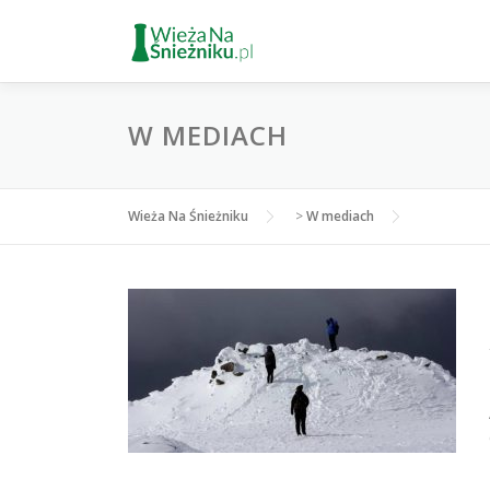
Przejdź
do
treści
W MEDIACH
Wieża Na Śnieżniku
>
W mediach