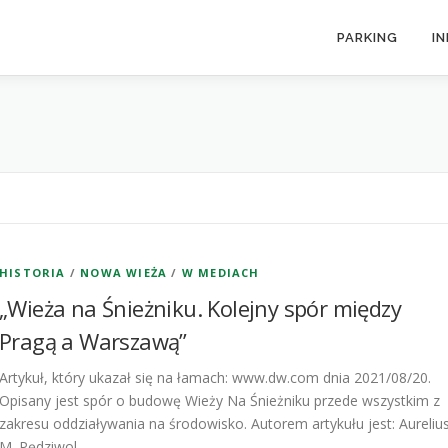
PARKING
I
HISTORIA
/
NOWA WIEŻA
/
W MEDIACH
„Wieża na Śnieżniku. Kolejny spór między
Pragą a Warszawą”
Artykuł, który ukazał się na łamach: www.dw.com dnia 2021/08/20.
Opisany jest spór o budowę Wieży Na Śnieżniku przede wszystkim z
zakresu oddziaływania na środowisko. Autorem artykułu jest: Aureliu
M. Pędziwol …