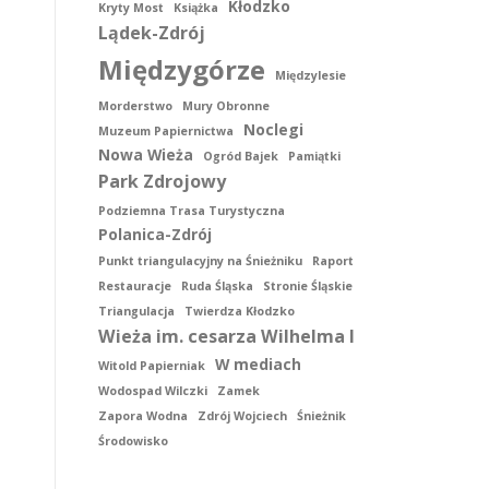
Kłodzko
Kryty Most
Książka
Lądek-Zdrój
Międzygórze
Międzylesie
Morderstwo
Mury Obronne
Noclegi
Muzeum Papiernictwa
Nowa Wieża
Ogród Bajek
Pamiątki
Park Zdrojowy
Podziemna Trasa Turystyczna
Polanica-Zdrój
Punkt triangulacyjny na Śnieżniku
Raport
Restauracje
Ruda Śląska
Stronie Śląskie
Triangulacja
Twierdza Kłodzko
Wieża im. cesarza Wilhelma I
W mediach
Witold Papierniak
Wodospad Wilczki
Zamek
Zapora Wodna
Zdrój Wojciech
Śnieżnik
Środowisko