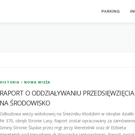
PARKING
I
HISTORIA
/
NOWA WIEŻA
RAPORT O ODDZIAŁYWANIU PRZEDSIĘWZIĘCIA
NA ŚRODOWISKO
Odbudowa wieży widokowej na Śnieżniku Kłodzkim w obrębie działki
Nr 370, obręb Stronie Lasy. Raport został opracowany za zamówieni
Gminy Stronie Śląskie przez mgr Jerzy Weretelnik oraz dr Elżbieta
Weretelnik pod kierunkiem dr Wojciecha Jankowskiego. Raport został