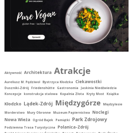
Atrakcje
Architektura
Aktywność
Ciekawostki
Aureliusz M. Pędziwol
Bystrzyca Kłodzka
Duszniki-Zdrój
Friedenshütte
Gastronomia
Jaskinia Niedźwiedzia
Koncepcje
konstrukcja stalowa
Kopalnia Złota
Kryty Most
Książka
Międzygórze
Lądek-Zdrój
Kłodzko
Międzylesie
Noclegi
Morderstwo
Mury Obronne
Muzeum Papiernictwa
Park Zdrojowy
Nowa Wieża
Ogród Bajek
Pamiątki
Polanica-Zdrój
Podziemna Trasa Turystyczna