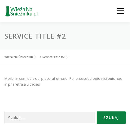
Przejdź
do
Menu
treści
PARKING
INFO
GALERIA
POGODA
SERVICE TITLE #2
TURYSTYKA
Wieża Na Śnieżniku
>
Service Title #2
Morbi in sem quis dui placerat ornare. Pellentesque odio nisi euismod
in pharetra a ultricies.
Szukaj: