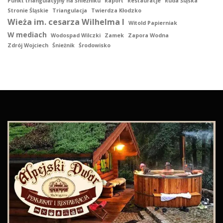
Punkt triangulacyjny na Śnieżniku
Raport
Restauracje
Ruda Śląska
Stronie Śląskie
Triangulacja
Twierdza Kłodzko
Wieża im. cesarza Wilhelma I
Witold Papierniak
W mediach
Wodospad Wilczki
Zamek
Zapora Wodna
Zdrój Wojciech
Śnieżnik
Środowisko