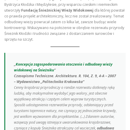
Bystrzyca Kłodzka i Międzylesie, przy wsparciu czeskim i niemieckim
utworzyły
Fundację Śnieżnickiej Wieży Widokowej
dla której powstał
co prawda projekt architektoniczny, lecz nie został zrealizowany. Temat
odbudowy wieży powracał zatem co kilka lat, zawsze budząc wiele
kontrowersji. Wskazywano na położenie w obrębie rezerwatu przyrody
Śnieżnik Kłodzki i trudności związane z dostarczaniem surowców i
sprzętu na szczyt.
„
Koncepcja zagospodarowania otoczenia i odbudowy wieży
widokowej na Śnieżniku
”
Czasopismo Techniczne. Architektura. R. 104, Z. 9, 4-A – 2007
– Wydawnictwo „Politechnika Krakowska”
Cenny krajobraz przyrodniczy o randze rezerwatu dotknięty ręką
ludzką, aby maksymalnie wydobyć jego walory, jest obecnie
wyjątkową atrakcją i częstym celem wypraw turystycznych.
Sposób udostępnienia rezerwatów przyrody, odsłaniający przed
turystami tajemnice natury, nie czyniący jej jednocześnie krzywdy,
jest wielkim wyzwaniem dla projektantów. (…) Zdaniem autorów,
wziąwszy pod uwagę istniejące uwarunkowania krajobrazowe,
czyniące z kopuły Śnieżnika atrakcyjny cel wycieczek,
odbudowa