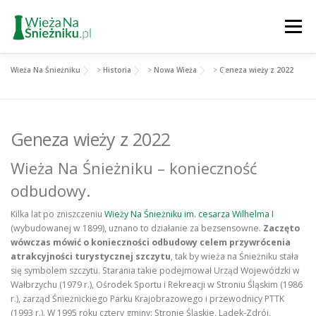
Przejdź
do
Menu
treści
Wieża Na Śnieżniku
>
Historia
>
Nowa Wieża
>
Geneza wieży z 2022
PARKING
INFO
GALERIA
POGODA
Geneza wieży z 2022
TURYSTYKA
Wieża Na Śnieżniku – konieczność
odbudowy.
Kilka lat po zniszczeniu
Wieży Na Śnieżniku im. cesarza Wilhelma I
(wybudowanej w 1899), uznano to działanie za bezsensowne.
Zaczęto
wówczas mówić o konieczności odbudowy celem przywrócenia
atrakcyjności turystycznej szczytu
, tak by wieża na Śnieżniku stała
się symbolem szczytu. Starania takie podejmował Urząd Wojewódzki w
Wałbrzychu (1979 r.), Ośrodek Sportu i Rekreacji w Stroniu Śląskim (1986
r.), zarząd Śnieżnickiego Parku Krajobrazowego i przewodnicy PTTK
(1993 r.). W 1995 roku cztery gminy: Stronie Śląskie, Lądek-Zdrój,