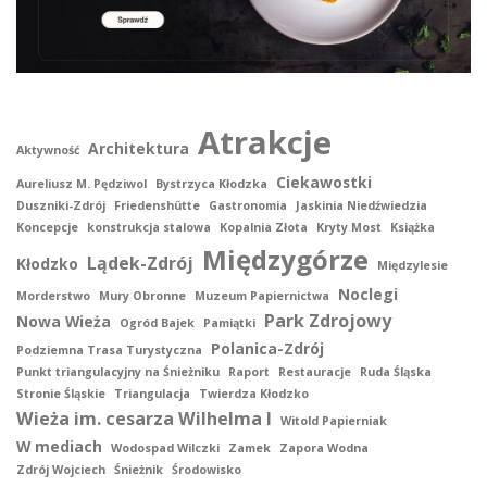
Atrakcje
Architektura
Aktywność
Ciekawostki
Aureliusz M. Pędziwol
Bystrzyca Kłodzka
Duszniki-Zdrój
Friedenshütte
Gastronomia
Jaskinia Niedźwiedzia
Koncepcje
konstrukcja stalowa
Kopalnia Złota
Kryty Most
Książka
Międzygórze
Lądek-Zdrój
Kłodzko
Międzylesie
Noclegi
Morderstwo
Mury Obronne
Muzeum Papiernictwa
Park Zdrojowy
Nowa Wieża
Ogród Bajek
Pamiątki
Polanica-Zdrój
Podziemna Trasa Turystyczna
Punkt triangulacyjny na Śnieżniku
Raport
Restauracje
Ruda Śląska
Stronie Śląskie
Triangulacja
Twierdza Kłodzko
Wieża im. cesarza Wilhelma I
Witold Papierniak
W mediach
Wodospad Wilczki
Zamek
Zapora Wodna
Zdrój Wojciech
Śnieżnik
Środowisko