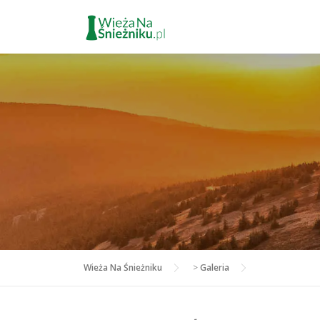
Przejdź
do
treści
Wieża Na Śnieżniku
>
Galeria