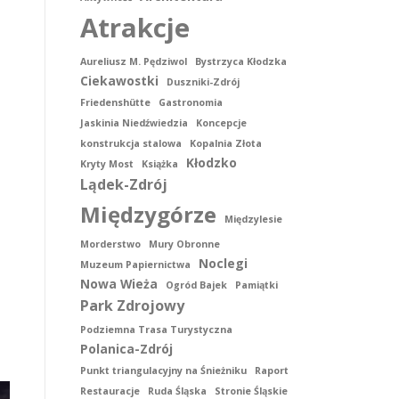
Atrakcje
Aureliusz M. Pędziwol
Bystrzyca Kłodzka
Ciekawostki
Duszniki-Zdrój
Friedenshütte
Gastronomia
Jaskinia Niedźwiedzia
Koncepcje
konstrukcja stalowa
Kopalnia Złota
Kłodzko
Kryty Most
Książka
Lądek-Zdrój
Międzygórze
Międzylesie
Morderstwo
Mury Obronne
Noclegi
Muzeum Papiernictwa
Nowa Wieża
Ogród Bajek
Pamiątki
Park Zdrojowy
Podziemna Trasa Turystyczna
Polanica-Zdrój
Punkt triangulacyjny na Śnieżniku
Raport
Restauracje
Ruda Śląska
Stronie Śląskie