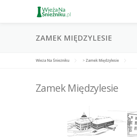
Przejdź
do
treści
ZAMEK MIĘDZYLESIE
Wieża Na Śnieżniku
>
Zamek Międzylesie
Zamek Międzylesie