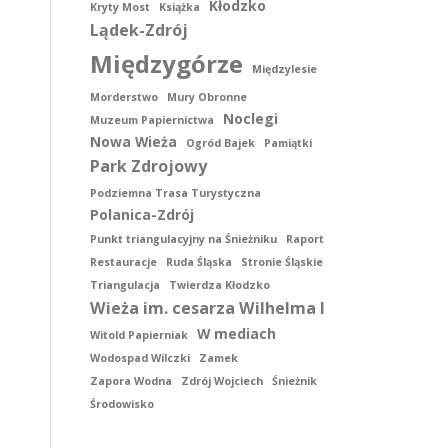
Kłodzko
Kryty Most
Książka
Lądek-Zdrój
Międzygórze
Międzylesie
Morderstwo
Mury Obronne
Noclegi
Muzeum Papiernictwa
Nowa Wieża
Ogród Bajek
Pamiątki
Park Zdrojowy
Podziemna Trasa Turystyczna
Polanica-Zdrój
Punkt triangulacyjny na Śnieżniku
Raport
Restauracje
Ruda Śląska
Stronie Śląskie
Triangulacja
Twierdza Kłodzko
Wieża im. cesarza Wilhelma I
W mediach
Witold Papierniak
Wodospad Wilczki
Zamek
Zapora Wodna
Zdrój Wojciech
Śnieżnik
Środowisko